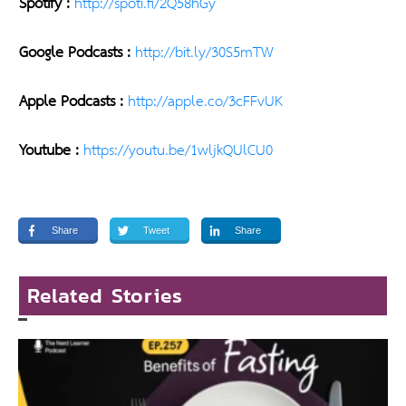
Spotify :
http://spoti.fi/2Q58hGy
Google Podcasts :
http://bit.ly/30S5mTW
Apple Podcasts :
http://apple.co/3cFFvUK
Youtube :
https://youtu.be/1wljkQUlCU0
Share
Tweet
Share
Related Stories