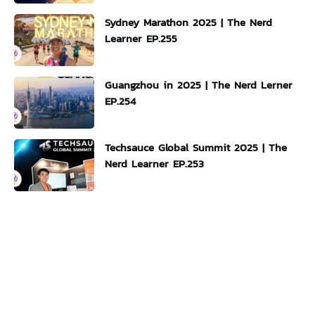
Sydney Marathon 2025 | The Nerd
Learner EP.255
Guangzhou in 2025 | The Nerd Lerner
EP.254
Techsauce Global Summit 2025 | The
Nerd Learner EP.253