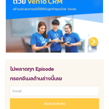
ไม่พลาดทุก Episode
กรอกอีเมลด้านล่างนี้เลย
SUBSCRIBE