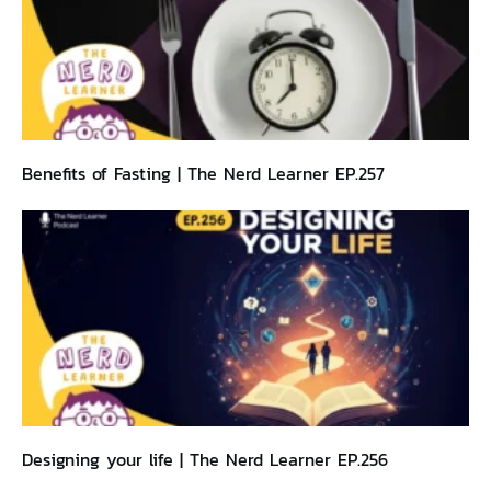
Benefits of Fasting | The Nerd Learner EP.257
Designing your life | The Nerd Learner EP.256