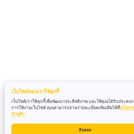
เว็บไซต์ของเราใช้คุกกี้
เว็บไซต์เราใช้คุกกี้เพื่อพัฒนาประสิทธิภาพ และให้คุณได้รับประสบกา
การใช้งานเว็บไซต์ คุณสามารถอ่านรายละเอียดเพิ่มเติมได้ที่
นโยบา
ส่วนตัว
ยินยอม