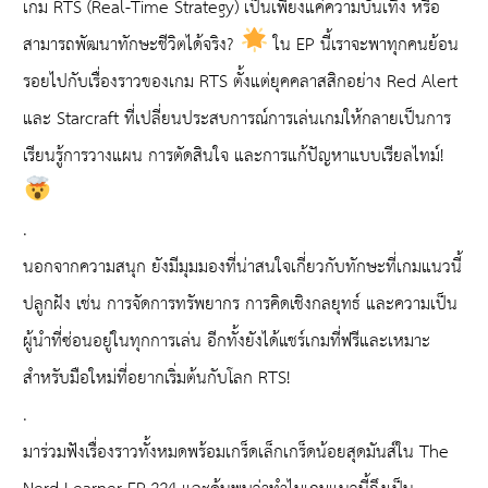
เกม RTS (Real-Time Strategy) เป็นเพียงแค่ความบันเทิง หรือ
สามารถพัฒนาทักษะชีวิตได้จริง?
ใน EP นี้เราจะพาทุกคนย้อน
รอยไปกับเรื่องราวของเกม RTS ตั้งแต่ยุคคลาสสิกอย่าง Red Alert
และ Starcraft ที่เปลี่ยนประสบการณ์การเล่นเกมให้กลายเป็นการ
เรียนรู้การวางแผน การตัดสินใจ และการแก้ปัญหาแบบเรียลไทม์!
.
นอกจากความสนุก ยังมีมุมมองที่น่าสนใจเกี่ยวกับทักษะที่เกมแนวนี้
ปลูกฝัง เช่น การจัดการทรัพยากร การคิดเชิงกลยุทธ์ และความเป็น
ผู้นำที่ซ่อนอยู่ในทุกการเล่น อีกทั้งยังได้แชร์เกมที่ฟรีและเหมาะ
สำหรับมือใหม่ที่อยากเริ่มต้นกับโลก RTS!
.
มาร่วมฟังเรื่องราวทั้งหมดพร้อมเกร็ดเล็กเกร็ดน้อยสุดมันส์ใน The