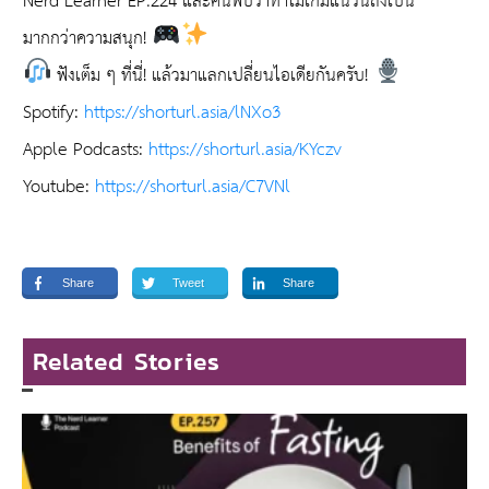
Nerd Learner EP.224 และค้นพบว่าทำไมเกมแนวนี้ถึงเป็น
มากกว่าความสนุก!
ฟังเต็ม ๆ ที่นี่! แล้วมาแลกเปลี่ยนไอเดียกันครับ!
Spotify:
https://shorturl.asia/lNXo3
Apple Podcasts:
https://shorturl.asia/KYczv
Youtube:
https://shorturl.asia/C7VNl
Share
Tweet
Share
Related Stories