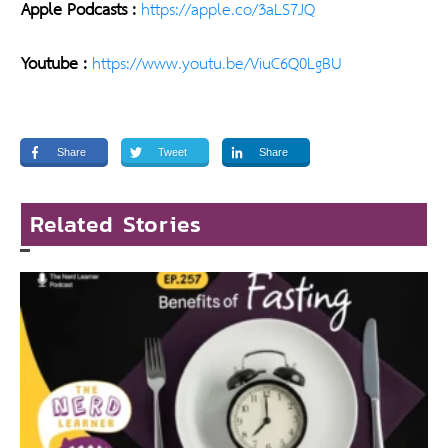
Apple Podcasts :
https://apple.co/3aLS7JQ
Youtube :
https://www.youtu.be/ViuC6Q0LgBU
Share
Tweet
Share
Related Stories