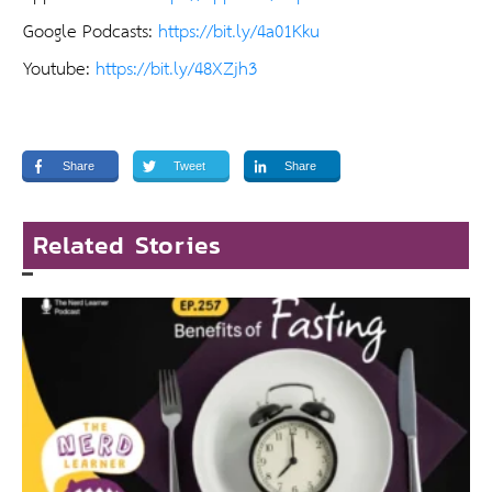
Google Podcasts:
https://bit.ly/4a01Kku
Youtube:
https://bit.ly/48XZjh3
Share
Tweet
Share
Related Stories