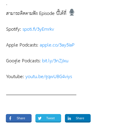
.
สามารถติดตามฟัง Episode นี้ได้ที่
Spotify:
spoti.fi/3yEmrkv
Apple Podcasts:
apple.co/3ay5IaP
Google Podcasts:
bit.ly/3nZjIxu
Youtube:
youtu.be/gqwUBG4viys
______________________________
Share
Tweet
Share