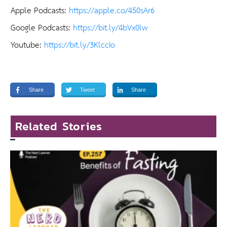
Apple Podcasts:
https://apple.co/450sAr6
Google Podcasts:
https://bit.ly/4bVx0lw
Youtube:
https://bit.ly/3KlccIo
Share
Tweet
Share
Related Stories