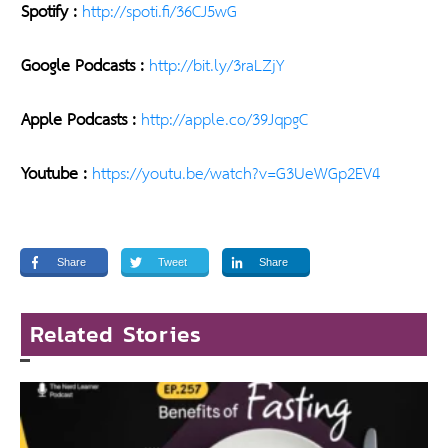
Spotify :
http://spoti.fi/36CJ5wG
Google Podcasts :
http://bit.ly/3raLZjY
Apple Podcasts :
http://apple.co/39JqpgC
Youtube :
https://youtu.be/watch?v=G3UeWGp2EV4
Share
Tweet
Share
Related Stories