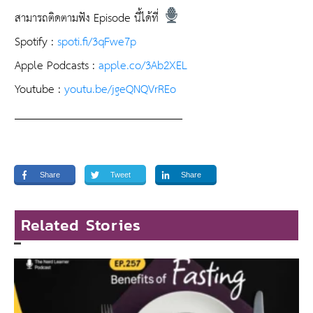
สามารถติดตามฟัง Episode นี้ได้ที่
Spotify :
spoti.fi/3qFwe7p
Apple Podcasts :
apple.co/3Ab2XEL
Youtube :
youtu.be/jgeQNQVrREo
______________________________
Share
Tweet
Share
Related Stories