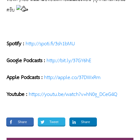
ครับ
Spotify :
http://spoti.fi/3sh1bMU
Google Podcasts :
http://bit.ly/37GY6hE
Apple Podcasts :
http://apple.co/37DWxRm
Youtube :
https://youtu.be/watch?v=hN0g_DCeG4Q
Share
Tweet
Share